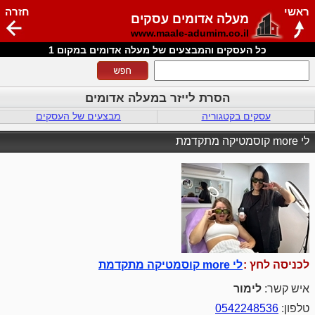
ראשי
חזרה
מעלה אדומים עסקים
www.maale-adumim.co.il
כל העסקים והמבצעים של מעלה אדומים במקום 1
הסרת לייזר במעלה אדומים
עסקים בקטגוריה
מבצעים של העסקים
לי more קוסמטיקה מתקדמת
לכניסה לחץ :
לי more קוסמטיקה מתקדמת
איש קשר:
לימור
טלפון:
0542248536