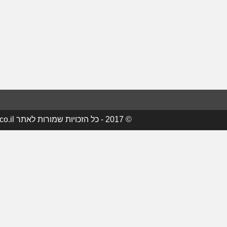
© 2017 - כל הזכויות שמורות לאתר maale-adumim.co.il - מעלה אדומים עסקים - עסקים במעלה אדומים