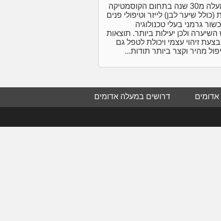
לימור קוסמטיקה מתקדמת - לימור אילוק בעלת וותק של למעלה מ30 שנה בתחום הקוסמטיקה
ולל שיער לבן) לייזר וטיפולי פנים
בשירות:✔ הסרת שיער בלייזר Luminarium - מכשור גרמני בעלי טכנולוגיה
שיערה ולכן יעילות ביותר. תוצאות
עת זיהוי עצמי ויכולת לטפל גם
יפול מהיר וקצר ביותר תודות...
אדומים
דרושים במעלה אדומים