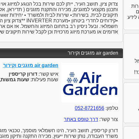
צדוק ציון, תושב העיר, ייתן לכם שירות בכל הנוגע למיזוג אוי
 שירות
ותכנון מקצועי למזגנים, מכירה והתקנת מזגנים ( תדיראן, אל
ם
ובה לידע
•קידוחים לחדרי ביטחון •מ
חשמלאי. ובעל ניסיון רב בתחום המיזוג והחשמל. אז אם את
אדומים או מערכת מיזוג מרכזית וכן לקבל שירות תיקונים של 
air garden מזגנים וקירור
מל
air garden מזגנים וקירור
ד!
איש קשר:
דורון קריספין
שעות פעילות:
שעות גמשות,
טלפון:
052-8721656
צור קשר:
דרך טופס באתר
דורון קריספין, תושב העיר, הינו חשמלאי מוסמך, טכנאי מז
משרד העבודה, נותן שירות ייעוץ, מכירה התקנה ותיקון מזגנ