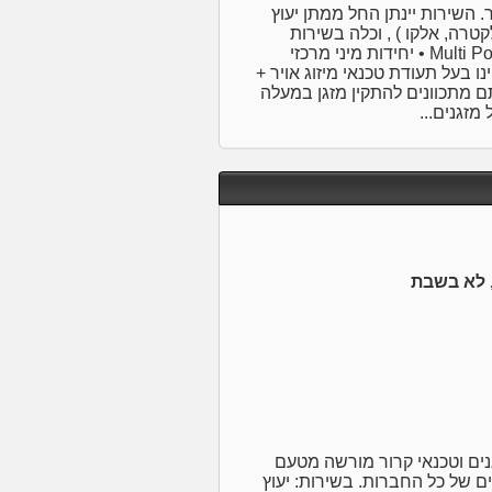
ר. השירות יינתן החל ממתן יעוץ
קטרה, אלקו ) , וכלה בשירות
תיקונים לבית. בשירות:• שירות לבית ולמשרד • יחידות Multi Power • יחידות מיני מרכזי
ערכת INVERTER **צדוק ציון הינו בעל תעודת טכנאי מיזוג אויר +
ם מתכוונים להתקין מזגן במעלה
מזגנים...
 לא בשבת
גנים וטכנאי קרור מורשה מטעם
ים של כל החברות. בשירות: יעוץ