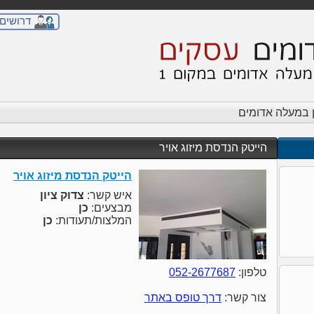
דרושים
ן במעלה אדומים
הייטק הנדסת מיזוג אויר
הייטק הנדסת מיזוג אויר
איש קשר:
צדוק ציון
מבצעים:
כן
המלצות/תעודות:
כן
טלפון:
052-2677687
צור קשר:
דרך טופס באתר