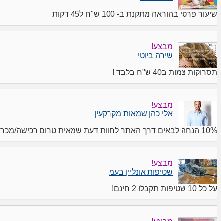
שיעור פרטי בהוראה מתקנת ב- 100 ש"ח ל45 דקות
מבצע!
שירה ביוטי
תסרוקות צמות ב40 ש"ח בלבד !
מבצע!
אלי כהן שמאות מקרקעין
10% הנחה לבאים דרך האתר לחוות דעת שמאית טרום רכישה/מכר
מבצע!
שטיפות אונליין בעמ
על כל 10 שטיפות תקבלו 2 חינם!