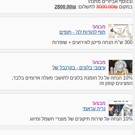
ובנוסף אביזרים מתנה!
במקום
3000.00₪
לתשלום:
2800.00₪
מבצע!
תוף להודות לה' - תופים
300 ש"ח הנחה פייטן לאירועים + שופרות
מבצע!
עיצובי בלונים - בקרנבל של
10% הנחה על כל הזמנת בלונים לתושבי מעלה אדומים בלבד,
המציגים קופון זה
מבצע!
נריה עראמי
10% הנחה על שירות תיקונים של מוצרי חשמל ומיזוג