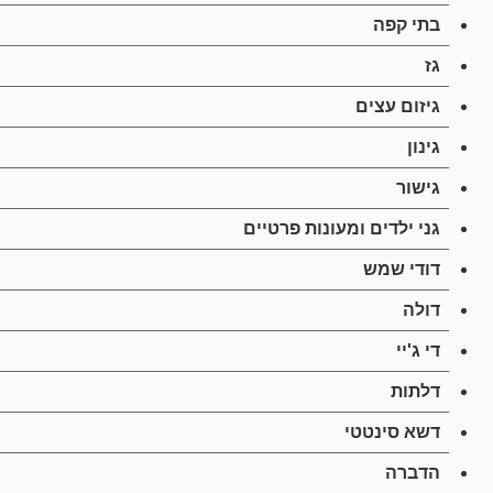
בתי קפה
גז
גיזום עצים
גינון
גישור
גני ילדים ומעונות פרטיים
דודי שמש
דולה
די ג'יי
דלתות
דשא סינטטי
הדברה