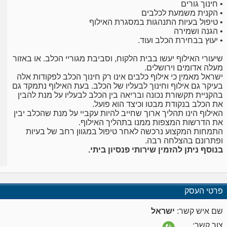
• חינוך גורים
• הקנית משמעת לכלבים
• טיפול בעיות התנהגות במסגרת האילוף
• הגנה ושמירה
• יעוץ בבחירת הכלב ועוד.
שיעורי האילוף יעשו בבית הלקוח, וסביבת מגוריי הכלב. או באזור
מעלה אדומים וירושלים.
ישראל מאמין כי אילוף כלבים אינו רק חינוך הכלב לפקודות אלה
בעיקר גם אילוף וחינוך לבעליו של הכלב. בעת האילוף נתמקד גם
בהקניית תקשורת נכונה ובריאה בין הכלב לבעליו על מנת להבין
את הכלב בנקודת מבטו וכיצד הוא פועל.
האילוף הינו תהליך ארוך שחייב להיות עקביי על מנת שהכלב יבין
את הדרשות המצפות ממנו בתהליך האילוף.
התמחות המקצוע נרכשה לאחר טיפול במגוון רחב של בעיות
ופתרונם בהצלחה רבה.
בנוסף ניתן להזמין שירותי פנסיון ביתי.
פרטי העסק
שם איש קשר:
ישראל
צור קשר: