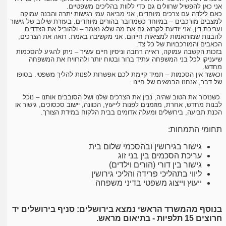
אני כאן להפשיל שרוולים גם כדי ללוות בהליכים משפטיים.
כאם לילדה עם צרכים מיוחדים, אני מביאה עמי רגישות יתרה והבנה עמוקה
למצבים מורכבים – במיוחד כשמדובר בהורים מיוחדים. בעזרת שילוב של גישור
ועריכת דין, אני יודעת לקרוא גם את מה שלא נאמר – ולהוביל את הצדדים
להבנות שמותאמות למציאות חייהם. אני מקשיבה באמת. רואה את הצרכים,
הכאבים והמורכבויות של כל צד.
בזכות הקשבה עמוקה, ראייה רחבה וניסיון חיים עשיר – ניתן להגיע להסכמות
שיעניקו לכל בני המשפחה עתיד ברור ובטוח יותר ולהרוויח את המשפחה
מחדש.
וכאשר אין הסכמות – תמיד קיימת לכם אפשרות לפנות להליך משפטי. בסופו
של דבר, אנחנו הבמאים של חיינו.
כשנזכור את הטוב שהיה, נבין את הצרכים שלנו ושל הסובבים אותנו – נוכל
לבנות מחדש, אחרת, מוזמנים לפנות לייעוץ, הכוונה, יישוב סכסוכים, גישור או
הכנת תביעה, בירושלים ומעלה אדומים בבית הלקוח במידת הצורך.
תחומי התמחות:
גישור בגירושין ובהסכמי שלום בית
עריכת הסכמים בין בני זוג
גישור בין דורי (הורים וילדים)
ליווי בתהליכי פרידה והליכי גירושין
ייעוץ וייצוג משפטי בדיני משפחה
בנוסף מהמשרד הראשי נמצא בירושלים: סניף בירושלים יד
חרוצים 15 תלפיות - בתיאום מראש.