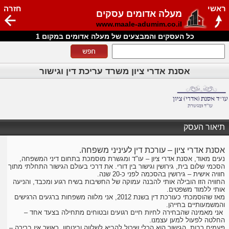
ראשי
חזרה
מעלה אדומים עסקים
www.maale-adumim.co.il
כל העסקים והמבצעים של מעלה אדומים במקום 1
אסנת אדרי ציון משרד עריכת דין וגישור
תיאור העסק
אסנת אדרי ציון – עורכת דין לעיניני משפחה.
נעים מאוד, אסנת אדרי ציון – עו"ד ומגשרת מוסמכת בתחום דיני המשפחה,
הסכמי שלום בית, גירושין וגישור בין דורי.
את דרכי בעולם הגישור התחלתי מתוך
חוויה אישית – גירושין בהסכמה לפני כ-20 שנה.
החוויה הזו הובילה אותי להבנה עמוקה של החשיבות בשיח רגוע ומכבד, והניעה
אותי ללמוד משפטים.
מאז שהוסמכתי כעורכת דין בשנת 2012, אני מלווה משפחות ברגעים הרגישים
והמשמעותיים בחייהן.
אני מאמינה שהבחירה לחיות חיים רגועים ובטוחים מתחילה בצעד אחד –
החלטה לפעול למען עצמנו.
פעמים רבות, הגישור הוא הכלי שיכול להביא לשלווה וביטחון. כאשר אין ברירה –