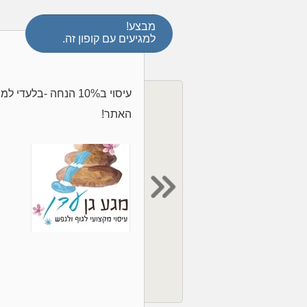
מבצע!
למגיעים עם קופון זה.
עיסוי ב10% הנחה -בלעד
האתר!