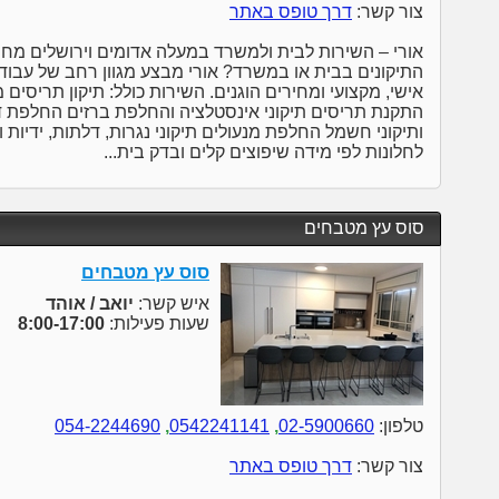
צור קשר:
דרך טופס באתר
אורי – השירות לבית ולמשרד במעלה אדומים וירושלים מח
התיקונים בבית או במשרד? אורי מבצע מגוון רחב של עבודו
אישי, מקצועי ומחירים הוגנים. השירות כולל: תיקון תריסים
התקנת תריסים תיקוני אינסטלציה והחלפת ברזים החלפת ד
ותיקוני חשמל החלפת מנעולים תיקוני נגרות, דלתות, ידיו
לחלונות לפי מידה שיפוצים קלים ובדק בית...
סוס עץ מטבחים
סוס עץ מטבחים
איש קשר:
יואב / אוהד
שעות פעילות:
8:00-17:00
טלפון:
02-5900660
,
0542241141
,
054-2244690
צור קשר:
דרך טופס באתר