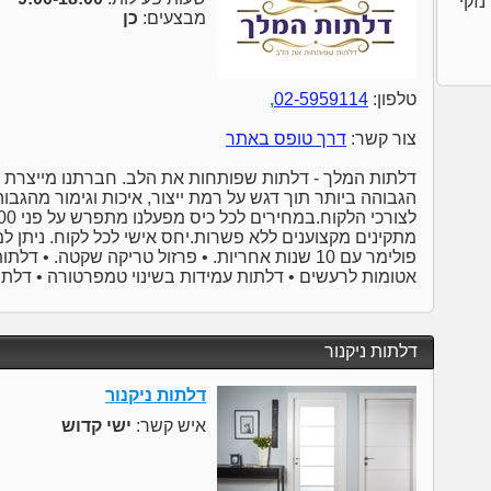
על נזקי
מבצעים:
כן
טלפון:
02-5959114
,
צור קשר:
דרך טופס באתר
דלתות המלך - דלתות שפותחות את הלב. חברתנו מייצרת ו
הגבוהה ביותר תוך דגש על רמת ייצור, איכות וגימור מהגב
מתקינים מקצוענים ללא פשרות.יחס אישי לכל לקוח. ניתן למ
פולימר עם 10 שנות אחריות. • פרזול טריקה שקטה. •
אטומות לרעשים • דלתות עמידות בשינוי טמפרטורה • דלתו
דלתות ניקנור
דלתות ניקנור
איש קשר:
ישי קדוש