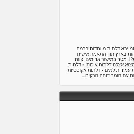
מייבא דלתות מיוחדות ברמה
והות בארץ תוך התאמה אישית
לצורכי הלקוח.במחירים לכל כיס מפעלנו מתפרש על פני 1200 מטר במישור אדומים. צוות
צוא אצלנו דלתות איכות: • דלתות
 דלתות עמידות למים • דלתות אקוסטיות,
ת עם חומר דוחה חרקים...