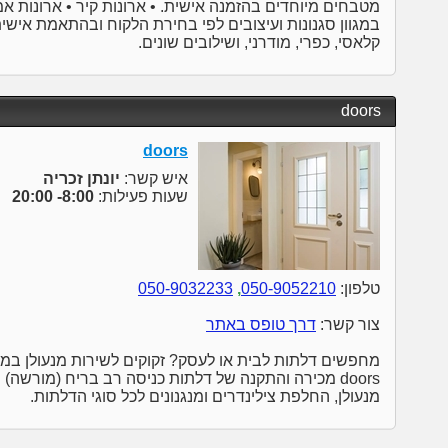
מטבחים מיוחדים בהזמנה אישית. • ארונות קיר • ארונות אמ
במגוון סגנונות ועיצובים לפי בחירת הלקוח ובהתאמת אישית 
קלאסי, כפרי, מודרני, ושילובים שונים.
doors
doors
איש קשר:
יונתן זכריה
שעות פעילות:
8:00- 20:00
טלפון:
050-9052210
,
050-9032233
צור קשר:
דרך טופס באתר
מחפשים דלתות לבית או לעסק? זקוקים לשירות מנעולן במ
doors מכירה והתקנה של דלתות כניסה רב בריח (מורשה) 
מנעולן, החלפת צילינדרים ומנגנונים לכל סוגי הדלתות.