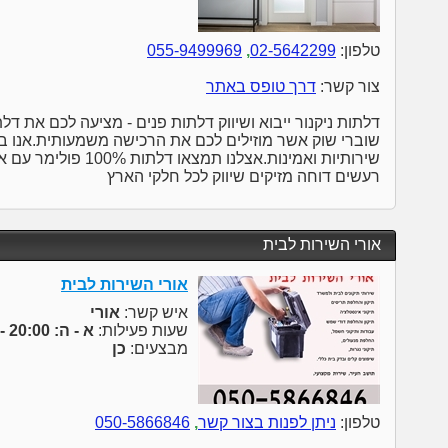
טלפון:
02-5642299
,
055-9499969
צור קשר:
דרך טופס באתר
דלתות ניקנור ייבוא ושיווק דלתות פנים - מציעה לכם את ד
שוברי שוק אשר מוזילים לכם את הרכישה משמעותית.אנו בד
שירותיות ואמינות.אצלנו 
רעשים דוחה מזיקים שיווק לכל חלקי הארץ
אורי השירות לבית
אורי השירות לבית
איש קשר:
אורי
שעות פעילות:
א - ה: 20:00 - 7:00 יום ו - 13:00 - 7:00
מבצעים:
כן
טלפון:
ניתן לפנות בצור קשר
,
050-5866846