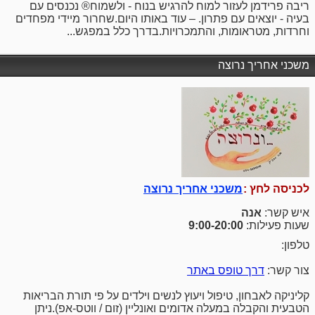
ריבה פרידמן לעזור למוח להרגיש בנוח - ולשמוח® נכנסים עם
בעיה - יוצאים עם פתרון. – עוד באותו היום.שחרור מיידי מפחדים
וחרדות, מטראומות, והתמכרויות.בדרך כלל במפגש...
משכני אחריך נרוצה
לכניסה לחץ :
משכני אחריך נרוצה
איש קשר:
אנה
שעות פעילות:
9:00-20:00
טלפון:
צור קשר:
דרך טופס באתר
קליניקה לאבחון, טיפול ויעוץ לנשים וילדים על פי תורת הבריאות
הטבעית והקבלה במעלה אדומים ואונליין (זום / ווטס-אפ).ניתן