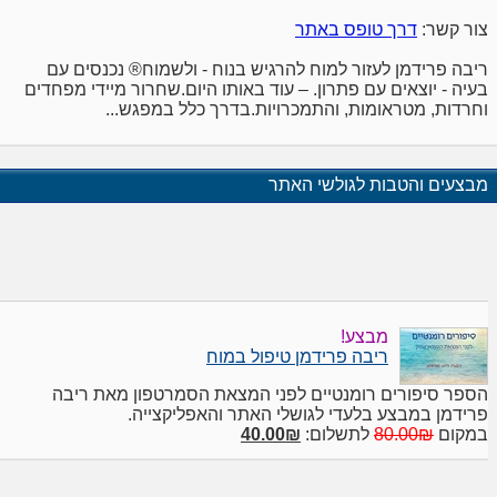
צור קשר:
דרך טופס באתר
ריבה פרידמן לעזור למוח להרגיש בנוח - ולשמוח® נכנסים עם
בעיה - יוצאים עם פתרון. – עוד באותו היום.שחרור מיידי מפחדים
וחרדות, מטראומות, והתמכרויות.בדרך כלל במפגש...
מבצעים והטבות לגולשי האתר
מבצע!
ריבה פרידמן טיפול במוח
הספר סיפורים רומנטיים לפני המצאת הסמרטפון מאת ריבה
פרידמן במבצע בלעדי לגושלי האתר והאפליקצייה.
במקום
80.00₪
לתשלום:
40.00₪