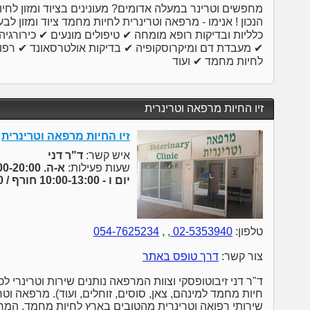
מחפשים וטרינר במעלה אדומים? מעונינים בציוד ומזון ל
הנכון ! אנימו - מרפאה וטרינרית לחיות מחמד ציוד ומזון לבע
כלליות ובדיקות רופא מומחה ✔ טיפולים מונעים ✔ כירורגיה 
✔ מעבדת דם ומיקרוסקופיה ✔ בדיקות אולטרסאונד ✔ רפואת
לחיות מחמד ✔ ועוד
זיו החיות מרפאה וטרינרית
זיו החיות מרפאה וטרינרית
איש קשר:
ד"ר דני
שעות פעילות:
א-ה. 9:00-20:00
יום ו - 10:00-13:00 חורף / 10:00-14:00 קיץ
טלפון:
02-5353940
,
,
054-7625234
צור קשר:
דרך טופס באתר
ד"ר דני זיבוטופסקי וצוות המרפאה נותנים שירות וטרינרי לכ
חיות מחמד למינהם, צאן, סוסים, זוחלים, ועוד). מרפאה וט
שירותי רפואה וטרינרית מהטובים בארץ לחיות מחמד. המרפ