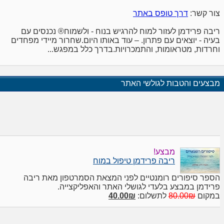
צור קשר:
דרך טופס באתר
ריבה פרידמן לעזור למוח להרגיש בנוח - ולשמוח® נכנסים עם
בעיה - יוצאים עם פתרון. – עוד באותו היום.שחרור מיידי מפחדים
וחרדות, מטראומות, והתמכרויות.בדרך כלל במפגש...
מבצעים והטבות לגולשי האתר
מבצע!
ריבה פרידמן טיפול במוח
הספר סיפורים רומנטיים לפני המצאת הסמרטפון מאת ריבה
פרידמן במבצע בלעדי לגושלי האתר והאפליקצייה.
במקום
80.00₪
לתשלום:
40.00₪